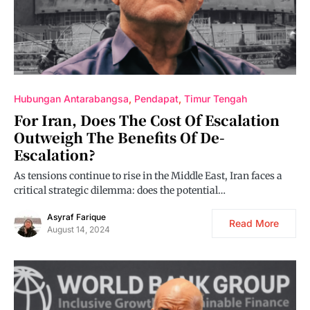
Hubungan Antarabangsa
Pendapat
Timur Tengah
For Iran, Does The Cost Of Escalation
Outweigh The Benefits Of De-
Escalation?
As tensions continue to rise in the Middle East, Iran faces a
critical strategic dilemma: does the potential…
Asyraf Farique
Read More
August 14, 2024