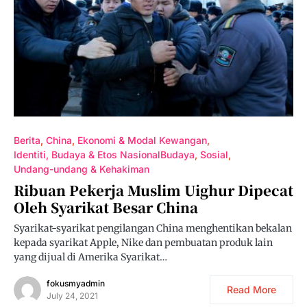
Berita
China
Ekonomi & Modal Kewangan
Identiti, Budaya & Etos NasionalBudaya
Sosial
Undang-undang & Kehakiman
Ribuan Pekerja Muslim Uighur Dipecat
Oleh Syarikat Besar China
Syarikat-syarikat pengilangan China menghentikan bekalan
kepada syarikat Apple, Nike dan pembuatan produk lain
yang dijual di Amerika Syarikat…
fokusmyadmin
Read More
July 24, 2021