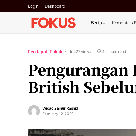
Login
Dashboard
Berita
Komentar / 
Pendapat
Politik
427 views
4 minute read
Pengurangan 
British Sebe
Widad Zainur Rashid
February 12, 2020