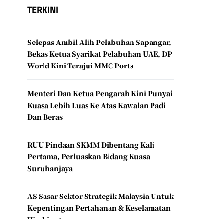
TERKINI
Selepas Ambil Alih Pelabuhan Sapangar,
Bekas Ketua Syarikat Pelabuhan UAE, DP
World Kini Terajui MMC Ports
Menteri Dan Ketua Pengarah Kini Punyai
Kuasa Lebih Luas Ke Atas Kawalan Padi
Dan Beras
RUU Pindaan SKMM Dibentang Kali
Pertama, Perluaskan Bidang Kuasa
Suruhanjaya
AS Sasar Sektor Strategik Malaysia Untuk
Kepentingan Pertahanan & Keselamatan