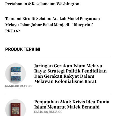
Pertahanan & Keselamatan Washington
Tsunami Biru Di Selatan: Adakah Model Penyatuan
Melayu-Islam Johor Bakal Menjadi ‘Blueprint’
PRU16?
PRODUK TERKINI
Jaringan Gerakan Islam Melayu
Raya: Strategi Politik Pendidikan
Dan Gerakan Rakyat Dalam
Melawan Kolonialisme Barat
RM
40.00
RM
36.00
Penjajahan Akal: Krisis Idea Dunia
Islam Menurut Malek Bennabi
RM
40.00
RM
36.00