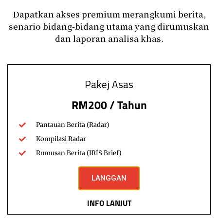
Dapatkan akses premium merangkumi berita,
Radar
Sumber Alam
senario bidang-bidang utama yang dirumuskan
Lonjakan Eksport, Penyusutan Stok
dan laporan analisa khas.
Minyak Sawit Cabar Agenda Biodiesel
Nasional
Komitmen Malaysia untuk mengatasi krisis tenaga global
Pakej Asas
melalui pemerkasaan industri biodiesel kini berdepan
dilema strategik susulan trend penyusutan…
RM200 / Tahun
fokusmyadmin
Read More
April 30, 2026
Pantauan Berita (Radar)
Kompilasi Radar
Rumusan Berita (IRIS Brief)
LANGGAN
INFO LANJUT