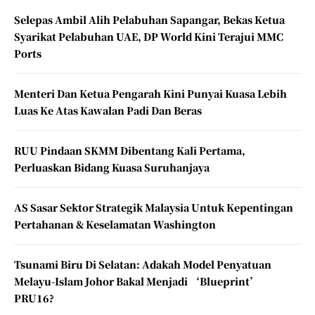
Selepas Ambil Alih Pelabuhan Sapangar, Bekas Ketua
Syarikat Pelabuhan UAE, DP World Kini Terajui MMC
Ports
Menteri Dan Ketua Pengarah Kini Punyai Kuasa Lebih
Luas Ke Atas Kawalan Padi Dan Beras
RUU Pindaan SKMM Dibentang Kali Pertama,
Perluaskan Bidang Kuasa Suruhanjaya
AS Sasar Sektor Strategik Malaysia Untuk Kepentingan
Pertahanan & Keselamatan Washington
Tsunami Biru Di Selatan: Adakah Model Penyatuan
Melayu-Islam Johor Bakal Menjadi ‘Blueprint’
PRU16?