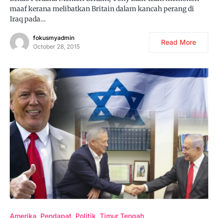
maaf kerana melibatkan Britain dalam kancah perang di
Iraq pada…
fokusmyadmin
Read More
October 28, 2015
Amerika
Pendapat
Politik
Timur Tengah