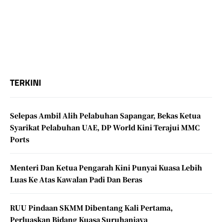
TERKINI
Selepas Ambil Alih Pelabuhan Sapangar, Bekas Ketua
Syarikat Pelabuhan UAE, DP World Kini Terajui MMC
Ports
Menteri Dan Ketua Pengarah Kini Punyai Kuasa Lebih
Luas Ke Atas Kawalan Padi Dan Beras
RUU Pindaan SKMM Dibentang Kali Pertama,
Perluaskan Bidang Kuasa Suruhanjaya