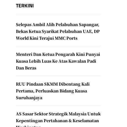
TERKINI
Selepas Ambil Alih Pelabuhan Sapangar,
Bekas Ketua Syarikat Pelabuhan UAE, DP
World Kini Terajui MMC Ports
Menteri Dan Ketua Pengarah Kini Punyai
Kuasa Lebih Luas Ke Atas Kawalan Padi
Dan Beras
RUU Pindaan SKMM Dibentang Kali
Pertama, Perluaskan Bidang Kuasa
Suruhanjaya
AS Sasar Sektor Strategik Malaysia Untuk
Kepentingan Pertahanan & Keselamatan