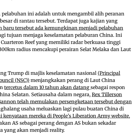
pelabuhan ini adalah untuk mengambil alih peranan
esar di rantau tersebut. Terdapat juga kajian yang
 baru tersebut ada kemungkinan menjadi pelabuhan
gi tujuan menjaga keselamatan pelaburan China. Ini
Cuarteron Reef yang memiliki radar berkuasa tinggi
0km radius mencakupi perairan Selat Melaka dan Laut
ing Trump di majlis keselamatan nasional
(Principal
ouncil (NSC))
menjangkakan perang di Laut China
an
tercetus dalam 10 tahun akan datang
sebagai respon
hina Selatan. Setiausaha dalam negara,
Rex Tillerson
Bannon telah memulakan persengketaan tersebut dengan
halang usaha meluaskan lagi pulau buatan China di
i kenyataan mereka di People’s Liberation Army website
,
dakan AS sebagai perang dengan AS bukan sekadar
ra yang akan menjadi reality.