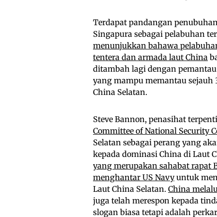
Terdapat pandangan penubuhan 
Singapura sebagai pelabuhan terb
menunjukkan bahawa pelabuhan
tentera dan armada laut China
ba
ditambah lagi dengan pemantau 
yang mampu memantau sejauh 30
China Selatan.
Steve Bannon, penasihat terpent
Committee of National Security C
Selatan sebagai perang yang ak
kepada dominasi China di Laut C
yang merupakan sahabat rapat 
menghantar US Navy
untuk meng
Laut China Selatan.
China melalu
juga telah merespon kepada tin
slogan biasa tetapi adalah perka