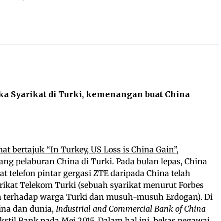
 Syarikat di Turki, kemenangan buat China
at bertajuk “In Turkey, US Loss is China Gain”
,
ng pelaburan China di Turki. Pada bulan lepas, China
t telefon pintar gergasi ZTE daripada China telah
rikat Telekom Turki (sebuah syarikat menurut Forbes
an terhadap warga Turki dan musuh-musuh Erdogan). Di
hina dan dunia,
Industrial and Commercial Bank of China
kstil Bank pada Mei 2015. Dalam hal ini, bekas pegawai