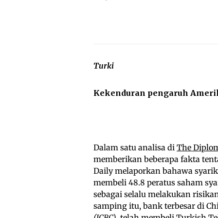
Turki
Kekenduran pengaruh Amerika
Dalam satu analisa di
The Diplom
memberikan beberapa fakta tenta
Daily melaporkan bahawa syarika
membeli 48.8 peratus saham sya
sebagai selalu melakukan risik
samping itu, bank terbesar di C
(ICBC)
, telah membeli Turkish Te