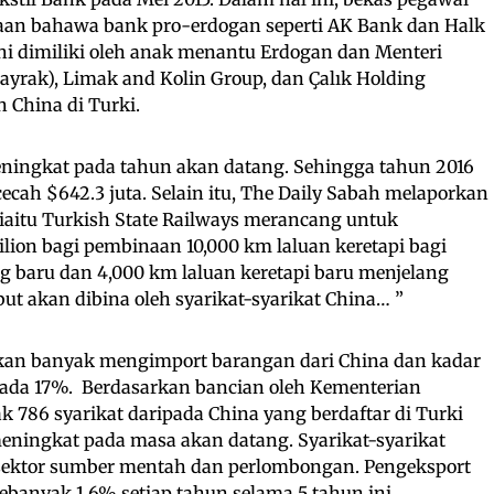
aan bahawa bank pro-erdogan seperti AK Bank dan Halk
ni dimiliki oleh anak menantu Erdogan dan Menteri
bayrak), Limak and Kolin Group, dan Çalık Holding
 China di Turki.
meningkat pada tahun akan datang. Sehingga tahun 2016
ecah $642.3 juta. Selain itu, The Daily Sabah melaporkan
 iaitu Turkish State Railways merancang untuk
ion bagi pembinaan 10,000 km laluan keretapi bagi
ng baru dan 4,000 km laluan keretapi baru menjelang
ut akan dibina oleh syarikat-syarikat China… ”
rkan banyak mengimport barangan dari China dan kadar
pada 17%. Berdasarkan bancian oleh Kementerian
k 786 syarikat daripada China yang berdaftar di Turki
eningkat pada masa akan datang. Syarikat-syarikat
sektor sumber mentah dan perlombongan. Pengeksport
ebanyak 1.6% setiap tahun selama 5 tahun ini.