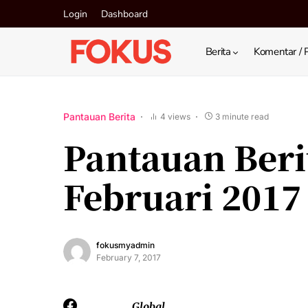
Login
Dashboard
Berita
Komentar / 
Pantauan Berita
4 views
3 minute read
Pantauan Berit
Februari 2017
fokusmyadmin
February 7, 2017
Global