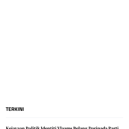
TERKINI
Kejayaan Politik Identiti Vlaams Belang Daripada Parti