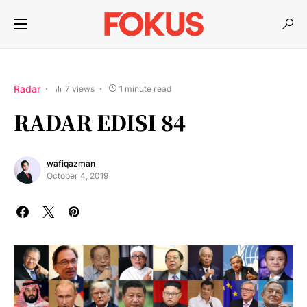
Radar
7 views
1 minute read
RADAR EDISI 84
wafiqazman
October 4, 2019