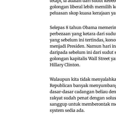
tetapi, ia adalah dari sudut kebe
golongan liberal lebih memilih
peluasan skop kuasa kerajaan yan
Selepas 8 tahun Obama memeri
perbezaan yang ketara dari sudu
yang sebelum ini tertindas, ko
menjadi Presiden. Namun hari ini
daripada sebelum ini dari sudut
golongan kapitalis Wall Street 
Hillary Clinton.
Walaupun kita tidak menyalahk
Republican banyak menyumbang
dasar-dasar cadangan beliau de
rakyat sudah penat dengan solu
sanggup untuk memberontak men
system sedia ada.