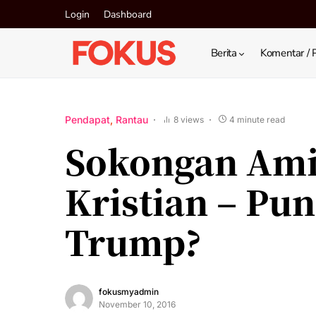
Login
Dashboard
Berita
Komentar / 
Pendapat
Rantau
8 views
4 minute read
Sokongan Ami
Kristian – P
Trump?
fokusmyadmin
November 10, 2016