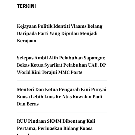
TERKINI
Kejayaan Politik Identiti Vlaams Belang
Daripada Parti Yang Dipulau Menjadi
Kerajaan
Selepas Ambil Alih Pelabuhan Sapangar,
Bekas Ketua Syarikat Pelabuhan UAE, DP
World Kini Terajui MMC Ports
Menteri Dan Ketua Pengarah Kini Punyai
Kuasa Lebih Luas Ke Atas Kawalan Padi
Dan Beras
RUU Pindaan SKMM Dibentang Kali
Pertama, Perluaskan Bidang Kuasa