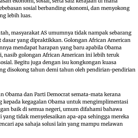
basan ekonomi, sosial, serta saiz kerajaan di mana
 kebebasan sosial berbanding ekonomi, dan menyokong
g lebih luas.
ntah, masyarakat AS umumnya tidak nampak sebarang
t dasar yang dipraktikkan. Golongan African American
nonnya mendapat harapan yang baru apabila Obama
, nasib golongan African American ini lebih teruk
 sosial. Begitu juga dengan isu kongkongan kuasa
yang disokong tahun demi tahun oleh pendirian-pendirian
an Obama dan Parti Democrat semata-mata kerana
 kepada kegagalan Obama untuk mengimplimentasi
ngan baik di semua negeri, umum difahami bahawa
si yang tidak menyelesaikan apa-apa sehingga mereka
cari apa sahaja solusi lain yang mampu melawan