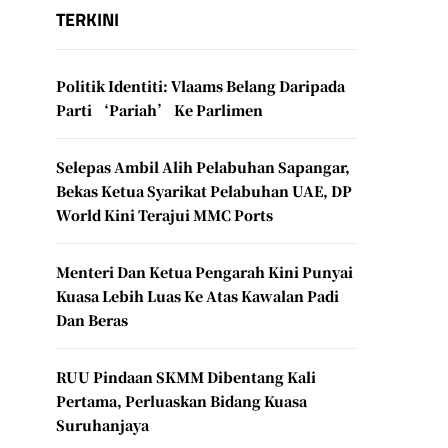
TERKINI
Politik Identiti: Vlaams Belang Daripada
Parti ‘Pariah’ Ke Parlimen
Selepas Ambil Alih Pelabuhan Sapangar,
Bekas Ketua Syarikat Pelabuhan UAE, DP
World Kini Terajui MMC Ports
Menteri Dan Ketua Pengarah Kini Punyai
Kuasa Lebih Luas Ke Atas Kawalan Padi
Dan Beras
RUU Pindaan SKMM Dibentang Kali
Pertama, Perluaskan Bidang Kuasa
Suruhanjaya