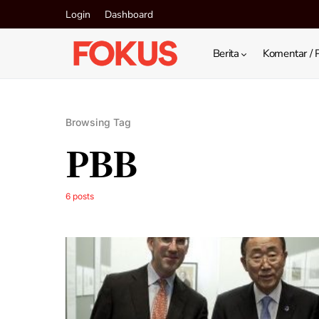
Login
Dashboard
Berita
Komentar / 
Browsing Tag
PBB
6 posts