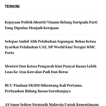
TERKINI
Kejayaan Politik Identiti Vlaams Belang Daripada Parti
Yang Dipulau Menjadi Kerajaan
Selepas Ambil Alih Pelabuhan Sapangar, Bekas Ketua
Syarikat Pelabuhan UAE, DP World Kini Terajui MMC
Ports
Menteri Dan Ketua Pengarah Kini Punyai Kuasa Lebih
Luas Ke Atas Kawalan Padi Dan Beras
RUU Pindaan SKMM Dibentang Kali Pertama,
Perluaskan Bidang Kuasa Suruhanjaya
AS Sasar Sektor Strategik Malaysia Untuk Kepentingan