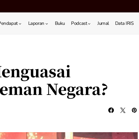
Pendapat
Laporan
Buku
Podcast
Jurnal
Data IRIS
Menguasai
ileman Negara?