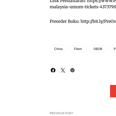
Link Pendaftaran:
https://www.e
malaysia-umum-tickets-437379
Preorder Buku:
http://bit.ly/Pr
China
Filem
OBOR
P
PREVIOUS POST