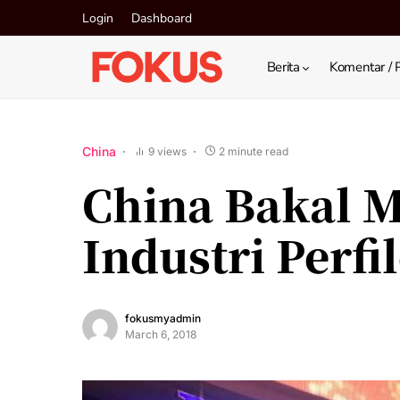
Login
Dashboard
Berita
Komentar / 
China
9 views
2 minute read
China Bakal 
Industri Perf
fokusmyadmin
March 6, 2018