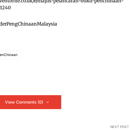
ventbrite.co.uk/e/majlis-pelancaran-buku-penchinaan-
01240
eOrderPengChinaanMalaysia
enChinaan
View Comments (0)
NEXT POST