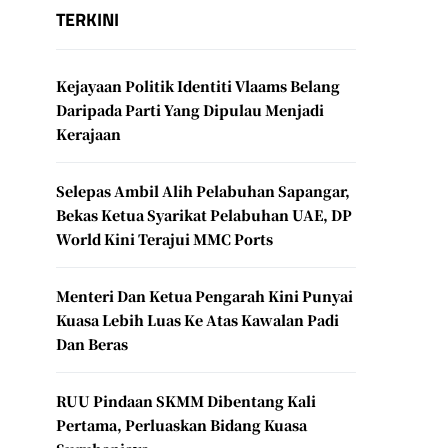
TERKINI
Kejayaan Politik Identiti Vlaams Belang
Daripada Parti Yang Dipulau Menjadi
Kerajaan
Selepas Ambil Alih Pelabuhan Sapangar,
Bekas Ketua Syarikat Pelabuhan UAE, DP
World Kini Terajui MMC Ports
Menteri Dan Ketua Pengarah Kini Punyai
Kuasa Lebih Luas Ke Atas Kawalan Padi
Dan Beras
RUU Pindaan SKMM Dibentang Kali
Pertama, Perluaskan Bidang Kuasa