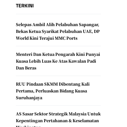
TERKINI
Selepas Ambil Alih Pelabuhan Sapangar,
Bekas Ketua Syarikat Pelabuhan UAE, DP
World Kini Terajui MMC Ports
Menteri Dan Ketua Pengarah Kini Punyai
Kuasa Lebih Luas Ke Atas Kawalan Padi
Dan Beras
RUU Pindaan SKMM Dibentang Kali
Pertama, Perluaskan Bidang Kuasa
Suruhanjaya
AS Sasar Sektor Strategik Malaysia Untuk
Kepentingan Pertahanan & Keselamatan