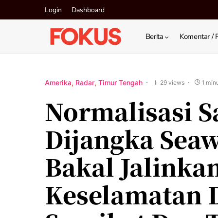
Login
Dashboard
Berita
Komentar / 
Amerika
Radar
Timur Tengah
29 views
1 min
Normalisasi S
Dijangka Seaw
Bakal Jalinka
Keselamatan 