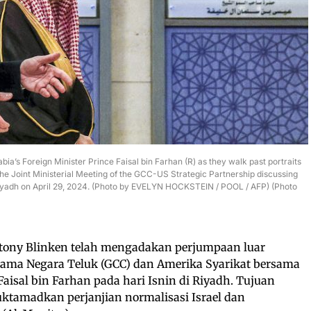
ia’s Foreign Minister Prince Faisal bin Farhan (R) as they walk past portraits
the Joint Ministerial Meeting of the GCC-US Strategic Partnership discussing
 Riyadh on April 29, 2024. (Photo by EVELYN HOCKSTEIN / POOL / AFP) (Photo
ntony Blinken telah mengadakan perjumpaan luar
sama Negara Teluk (GCC) dan Amerika Syarikat bersama
Faisal bin Farhan pada hari Isnin di Riyadh. Tujuan
ktamadkan perjanjian normalisasi Israel dan