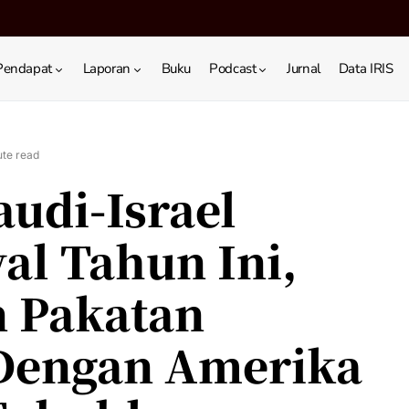
Pendapat
Laporan
Buku
Podcast
Jurnal
Data IRIS
ute read
audi-Israel
al Tahun Ini,
n Pakatan
Dengan Amerika