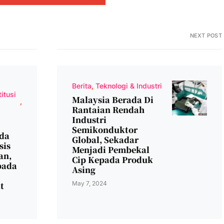
NEXT POST
Berita
Teknologi & Industri
itusi
Malaysia Berada Di
Rantaian Rendah
Industri
Semikonduktor
da
Global, Sekadar
sis
Menjadi Pembekal
an,
Cip Kepada Produk
pada
Asing
May 7, 2024
t