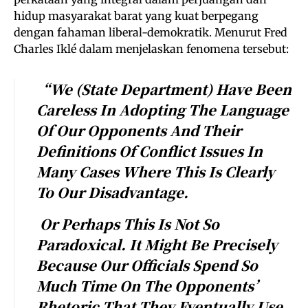
hidup masyarakat barat yang kuat berpegang
dengan fahaman liberal-demokratik. Menurut Fred
Charles Iklé dalam menjelaskan fenomena tersebut:
“We (State Department)
Have Been
Careless In Adopting The Language
Of Our Opponents
And Their
Definitions Of Conflict Issues In
Many Cases Where This Is Clearly
To Our Disadvantage.
Or Perhaps This Is Not So
Paradoxical. It Might Be Precisely
Because Our Officials Spend So
Much Time On The Opponents’
Rhetoric That They Eventually Use