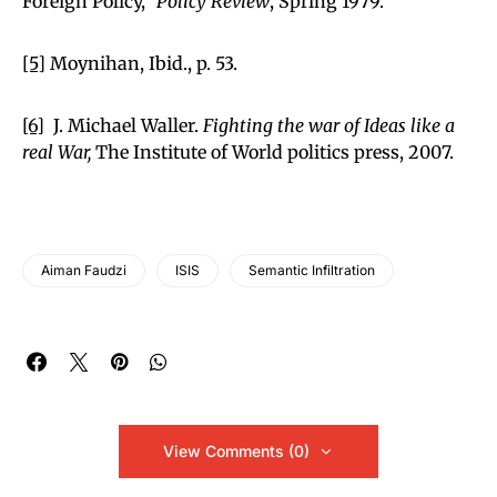
Foreign Policy,”
Policy Review
, Spring 1979.
[5]
Moynihan, Ibid., p. 53.
[6]
J. Michael Waller.
Fighting the war of Ideas like a
real War,
The Institute of World politics press, 2007.
Aiman Faudzi
ISIS
Semantic Infiltration
View Comments (0)