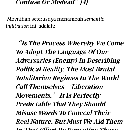
Confuse Or Mislead”
[4]
Moynihan seterusnya menambah
semantic
infiltration
ini adalah:
“is The Process Whereby We Come
To
Adopt The Language Of Our
Adversaries (enemy) In Describing
Political Reality
. The Most Brutal
Totalitarian Regimes In The World
Call Themselves ‘liberation
Movements.’ It Is Perfectly
Predictable That They Should
Misuse Words To Conceal Their
Real Nature. But Must We Aid Them
In That Effort By Repeating Those