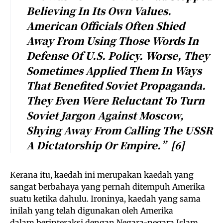
Believing In Its Own Values.
American Officials Often Shied
Away From Using Those Words In
Defense Of U.S. Policy. Wor
Se, They
Sometimes Applied Them In Ways
That Benefited Soviet Propaganda.
They Even Were Reluctant To Turn
Soviet Jargon Against Moscow,
Shying Away From Calling The USSR
A Dictatorship Or Empire.”
[6]
Kerana itu, kaedah ini merupakan kaedah yang
sangat berbahaya yang pernah ditempuh Amerika
suatu ketika dahulu. Ironinya, kaedah yang sama
inilah yang telah digunakan oleh Amerika
dalam berinteraksi dengan Negara-negara Islam.