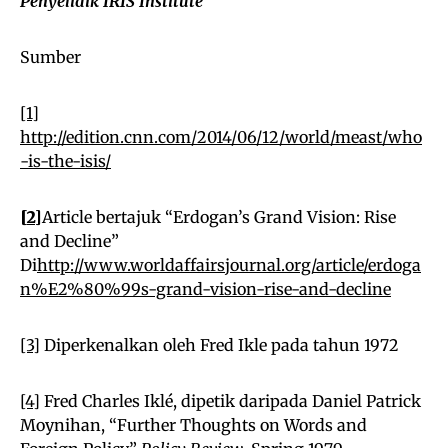
Penyelidik IRIS Institute
Sumber
[1]
http://edition.cnn.com/2014/06/12/world/meast/who
-is-the-isis/
[2]
Article bertajuk “Erdogan’s Grand Vision: Rise
and Decline”
Di
http://www.worldaffairsjournal.org/article/erdoga
n%E2%80%99s-grand-vision-rise-and-decline
[3]
Diperkenalkan oleh Fred Ikle pada tahun 1972
[4]
Fred Charles Iklé, dipetik daripada Daniel Patrick
Moynihan, “Further Thoughts on Words and