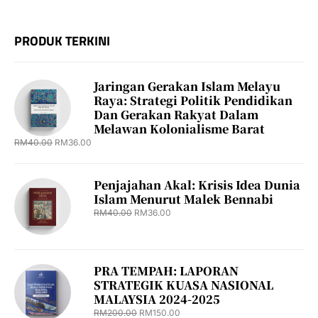
PRODUK TERKINI
Jaringan Gerakan Islam Melayu
Raya: Strategi Politik Pendidikan
Dan Gerakan Rakyat Dalam
Melawan Kolonialisme Barat
RM
40.00
RM
36.00
Penjajahan Akal: Krisis Idea Dunia
Islam Menurut Malek Bennabi
RM
40.00
RM
36.00
PRA TEMPAH: LAPORAN
STRATEGIK KUASA NASIONAL
MALAYSIA 2024-2025
RM
200.00
RM
150.00