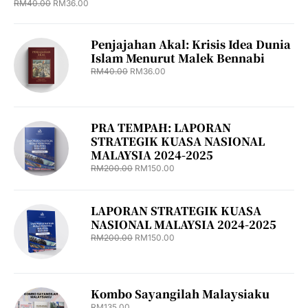
RM
40.00
RM
36.00
Penjajahan Akal: Krisis Idea Dunia
Islam Menurut Malek Bennabi
RM
40.00
RM
36.00
PRA TEMPAH: LAPORAN
STRATEGIK KUASA NASIONAL
MALAYSIA 2024-2025
RM
200.00
RM
150.00
LAPORAN STRATEGIK KUASA
NASIONAL MALAYSIA 2024-2025
RM
200.00
RM
150.00
Kombo Sayangilah Malaysiaku
RM
135.00