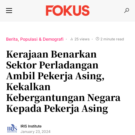
Berita
Populasi & Demografi
25 views
2 minute read
Kerajaan Benarkan
Sektor Perladangan
Ambil Pekerja Asing,
Kekalkan
Kebergantungan Negara
Kepada Pekerja Asing
IRIS Institute
January 23, 2024