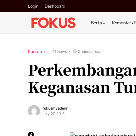
Login
Dashboard
Berita
Komentar / 
Rantau
11 views
2 minute read
Perkembangan
Keganasan Tu
fokusmyadmin
July 27, 2015