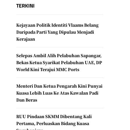
TERKINI
Kejayaan Politik Identiti Vlaams Belang
Daripada Parti Yang Dipulau Menjadi
Kerajaan
Selepas Ambil Alih Pelabuhan Sapangar,
Bekas Ketua Syarikat Pelabuhan UAE, DP
World Kini Terajui MMC Ports
Menteri Dan Ketua Pengarah Kini Punyai
Kuasa Lebih Luas Ke Atas Kawalan Padi
Dan Beras
RUU Pindaan SKMM Dibentang Kali
Pertama, Perluaskan Bidang Kuasa