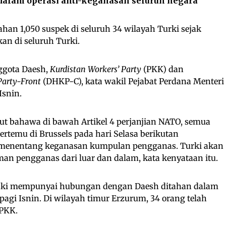
dalam operasi anti-keganasan seluruh negara
an 1,050 suspek di seluruh 34 wilayah Turki sejak
kan di seluruh Turki.
ggota Daesh,
Kurdistan Workers’ Party
(PKK) dan
 Party-Front
(DHKP-C), kata wakil Pejabat Perdana Menteri
Isnin.
ut bahawa di bawah Artikel 4 perjanjian NATO, semua
ertemu di Brussels pada hari Selasa berikutan
 menentang keganasan kumpulan pengganas. Turki akan
an pengganas dari luar dan dalam, kata kenyataan itu.
syaki mempunyai hubungan dengan Daesh ditahan dalam
pagi Isnin. Di wilayah timur Erzurum, 34 orang telah
-PKK.