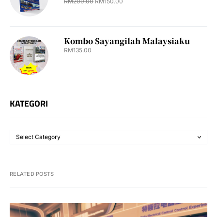
RM
200.00
RM
150.00
Kombo Sayangilah Malaysiaku
RM
135.00
KATEGORI
RELATED POSTS