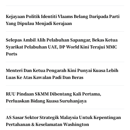
Kejayaan Politik Identiti Vlaams Belang Daripada Parti
Yang Dipulau Menjadi Kerajaan
Selepas Ambil Alih Pelabuhan Sapangar, Bekas Ketua
Syarikat Pelabuhan UAE, DP World Kini Terajui MMC
Ports
Menteri Dan Ketua Pengarah Kini Punyai Kuasa Lebih
Luas Ke Atas Kawalan Padi Dan Beras
RUU Pindaan SKMM Dibentang Kali Pertama,
Perluaskan Bidang Kuasa Suruhanjaya
AS Sasar Sektor Strategik Malaysia Untuk Kepentingan
Pertahanan & Keselamatan Washington