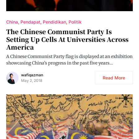
China
Pendapat
Pendidikan
Politik
The Chinese Communist Party Is
Setting Up Cells At Universities Across
America
A Chinese Communist Party flag is displayed at an exhibition
showcasing China’s progress in the past five years…
wafiqazman
Read More
May 2, 2018