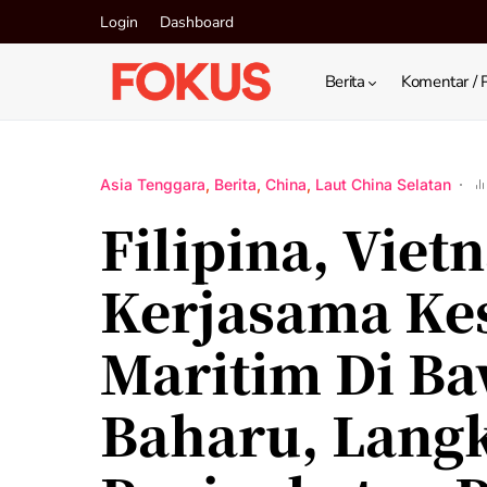
Login
Dashboard
Berita
Komentar / 
Asia Tenggara
Berita
China
Laut China Selatan
Filipina, Vie
Kerjasama Ke
Maritim Di Ba
Baharu, Langk