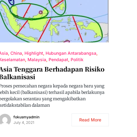
Asia
China
Highlight
Hubungan Antarabangsa
Keselamatan
Malaysia
Pendapat
Politik
Asia Tenggara Berhadapan Risiko
Balkanisasi
Proses pemecahan negara kepada negara baru yang
lebih kecil (balkanisasi) terhasil apabila berlakunya
pergolakan serantau yang mengakibatkan
ketidakstabilan dalaman
fokusmyadmin
Read More
July 4, 2021