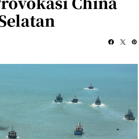
rovokasi China
 Selatan