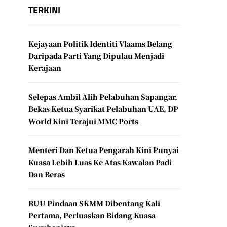
TERKINI
Kejayaan Politik Identiti Vlaams Belang
Daripada Parti Yang Dipulau Menjadi
Kerajaan
Selepas Ambil Alih Pelabuhan Sapangar,
Bekas Ketua Syarikat Pelabuhan UAE, DP
World Kini Terajui MMC Ports
Menteri Dan Ketua Pengarah Kini Punyai
Kuasa Lebih Luas Ke Atas Kawalan Padi
Dan Beras
RUU Pindaan SKMM Dibentang Kali
Pertama, Perluaskan Bidang Kuasa