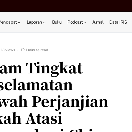
Pendapat
Laporan
Buku
Podcast
Jurnal
Data IRIS
18 views
1 minute read
tnam Tingkat
selamatan
wah Perjanjian
ah Atasi