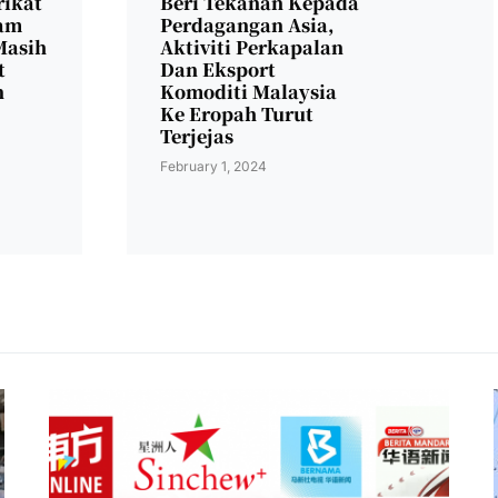
rikat
Beri Tekanan Kepada
am
Perdagangan Asia,
Masih
Aktiviti Perkapalan
t
Dan Eksport
n
Komoditi Malaysia
Ke Eropah Turut
Terjejas
February 1, 2024