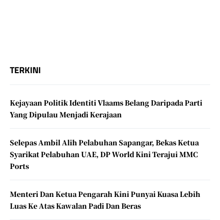
TERKINI
Kejayaan Politik Identiti Vlaams Belang Daripada Parti
Yang Dipulau Menjadi Kerajaan
Selepas Ambil Alih Pelabuhan Sapangar, Bekas Ketua
Syarikat Pelabuhan UAE, DP World Kini Terajui MMC
Ports
Menteri Dan Ketua Pengarah Kini Punyai Kuasa Lebih
Luas Ke Atas Kawalan Padi Dan Beras