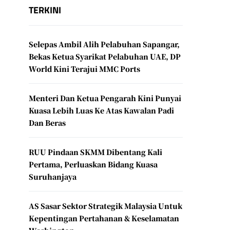
TERKINI
Selepas Ambil Alih Pelabuhan Sapangar,
Bekas Ketua Syarikat Pelabuhan UAE, DP
World Kini Terajui MMC Ports
Menteri Dan Ketua Pengarah Kini Punyai
Kuasa Lebih Luas Ke Atas Kawalan Padi
Dan Beras
RUU Pindaan SKMM Dibentang Kali
Pertama, Perluaskan Bidang Kuasa
Suruhanjaya
AS Sasar Sektor Strategik Malaysia Untuk
Kepentingan Pertahanan & Keselamatan