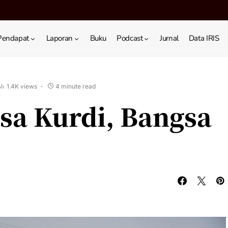
Pendapat
Laporan
Buku
Podcast
Jurnal
Data IRIS
1.4K views
4 minute read
gsa Kurdi, Bangsa