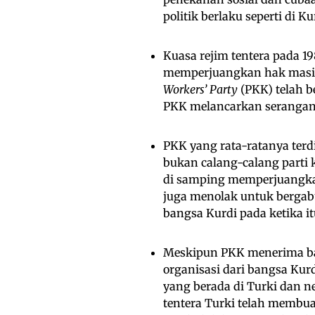
politik berlaku seperti di K
Kuasa rejim tentera pada 1
memperjuangkan hak masin
Workers’ Party
(PKK) telah b
PKK melancarkan serangan t
PKK yang rata-ratanya ter
bukan calang-calang parti
di samping memperjuangkan
juga menolak untuk berga
bangsa Kurdi pada ketika it
Meskipun PKK menerima bant
organisasi dari bangsa Kur
yang berada di Turki dan 
tentera Turki telah membua