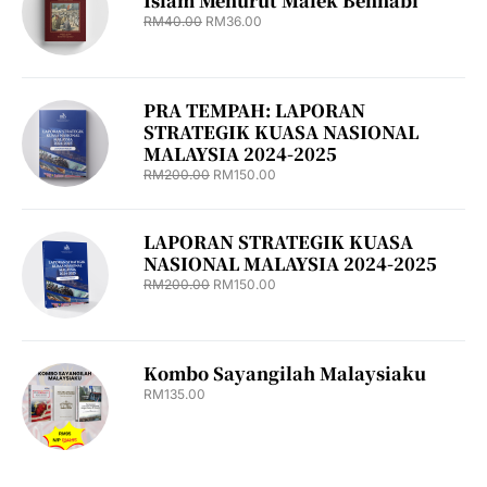
Islam Menurut Malek Bennabi
RM
40.00
RM
36.00
PRA TEMPAH: LAPORAN
STRATEGIK KUASA NASIONAL
MALAYSIA 2024-2025
RM
200.00
RM
150.00
LAPORAN STRATEGIK KUASA
NASIONAL MALAYSIA 2024-2025
RM
200.00
RM
150.00
Kombo Sayangilah Malaysiaku
RM
135.00