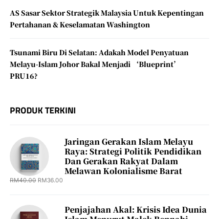
AS Sasar Sektor Strategik Malaysia Untuk Kepentingan
Pertahanan & Keselamatan Washington
Tsunami Biru Di Selatan: Adakah Model Penyatuan
Melayu-Islam Johor Bakal Menjadi ‘Blueprint’
PRU16?
PRODUK TERKINI
Jaringan Gerakan Islam Melayu
Raya: Strategi Politik Pendidikan
Dan Gerakan Rakyat Dalam
Melawan Kolonialisme Barat
RM
40.00
RM
36.00
Penjajahan Akal: Krisis Idea Dunia