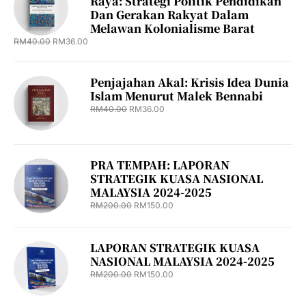
Raya: Strategi Politik Pendidikan
Dan Gerakan Rakyat Dalam
Melawan Kolonialisme Barat
RM
40.00
RM
36.00
Penjajahan Akal: Krisis Idea Dunia
Islam Menurut Malek Bennabi
RM
40.00
RM
36.00
PRA TEMPAH: LAPORAN
STRATEGIK KUASA NASIONAL
MALAYSIA 2024-2025
RM
200.00
RM
150.00
LAPORAN STRATEGIK KUASA
NASIONAL MALAYSIA 2024-2025
RM
200.00
RM
150.00