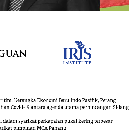
itim, Kerangka Ekonomi Baru Indo Pasifik, Perang
lihan Covid-19 antara agenda utama perbincangan Sidang
i dalam syarikat perkapalan pukal kering terbesar
yarikat pimpinan MCA Pahang