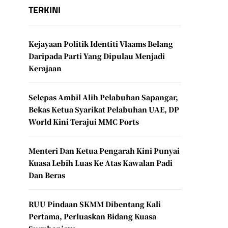
TERKINI
Kejayaan Politik Identiti Vlaams Belang
Daripada Parti Yang Dipulau Menjadi
Kerajaan
Selepas Ambil Alih Pelabuhan Sapangar,
Bekas Ketua Syarikat Pelabuhan UAE, DP
World Kini Terajui MMC Ports
Menteri Dan Ketua Pengarah Kini Punyai
Kuasa Lebih Luas Ke Atas Kawalan Padi
Dan Beras
RUU Pindaan SKMM Dibentang Kali
Pertama, Perluaskan Bidang Kuasa