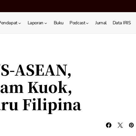
Pendapat
Laporan
Buku
Podcast
Jurnal
Data IRIS
US-ASEAN,
ham Kuok,
ru Filipina