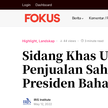
Login
Dashboard
Berita
Komentar / 
Highlight
Landskap
44 views
3 minute read
Sidang Khas 
Penjualan Sa
Presiden Baha
IRIS Institute
May 12, 2022