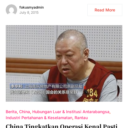
fokusmyadmin
Read More
July 8, 2015
Berita
China
Hubungan Luar & Institusi Antarabangsa
Industri Pertahanan & Keselamatan
Rantau
China Tingkatkan Operasi Kenal Pasti